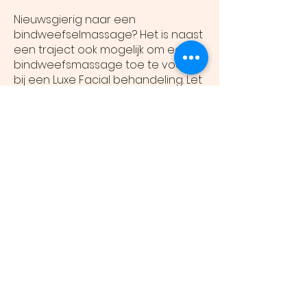
Nieuwsgierig naar een
bindweefselmassage? Het is naast
een traject ook mogelijk om een
bindweefsmassage toe te voegen
bij een Luxe Facial behandeling. Let
op: een eenmalige behandeling
kan nooit hetzelfde resultaat
geven als een intensieve
trajectbehandeling!
Prijzen
(per behandeling)
60 minuten voor €68.-
AFSPRAAK MAKEN