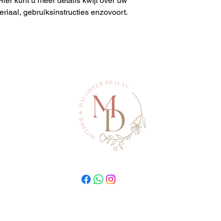
Hier kunt u meer details kwijt over uw 
eriaal, gebruiksinstructies enzovoort.