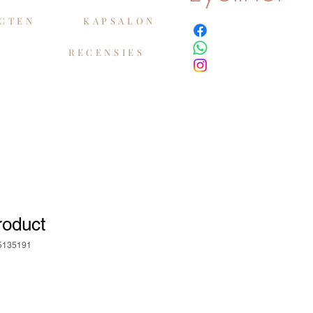
ECTEN
KAPSALON
RECENSIES
roduct
75135191